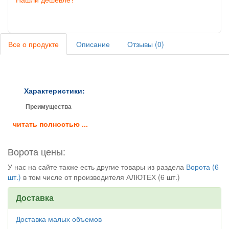
Все о продукте
Описание
Отзывы (0)
Характеристики:
Преимущества
Отличительные черты ворот «Алютех» – высокое качество
читать полностью ...
материалов, простой способ монтажа и лёгкость в
обслуживании. Изготовление ворот с учётом последних
технологических разработок позволяет добиться высокой
Ворота цены:
надежности конструкций и обеспечить длительный срок
службы.
У нас на сайте также есть другие товары из раздела
Ворота (6
Гаражные ворота производства «Алютех»:
шт.)
в том числе от производителя АЛЮТЕХ (6 шт.)
обеспечивают превосходную защиту помещения от
воздействия окружающей среды и гарантируют сохранность
Доставка
имущества;
поднимаются вертикально вверх и экономят пространство
Доставка малых объемов
помещения;
оборудованы защитой от падения полотна.