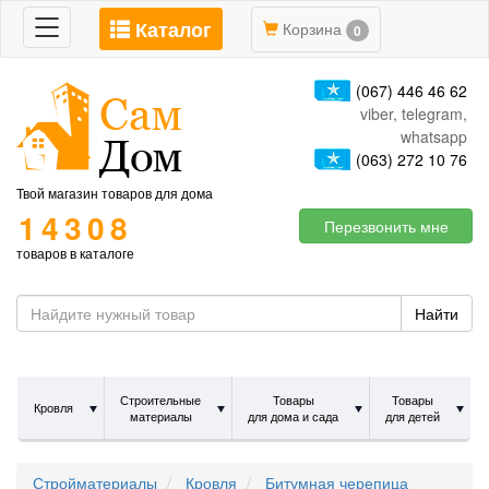
Каталог
Toggle
Корзина
0
navigation
(067) 446 46 62
viber, telegram,
whatsapp
(063) 272 10 76
Твой магазин товаров для дома
14308
Перезвонить мне
товаров в каталоге
Найти
Строительные
Товары
Товары
Кровля
материалы
для дома и сада
для детей
Стройматериалы
Кровля
Битумная черепица