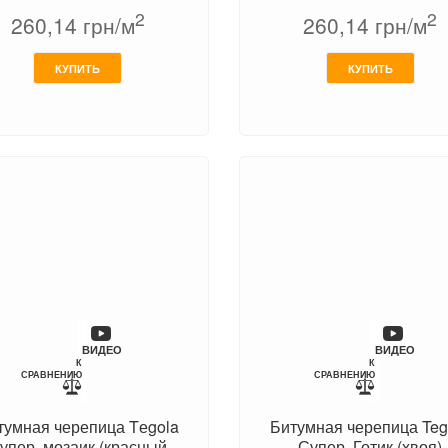
2
2
260,14
грн/м
260,14
грн/м
КУПИТЬ
КУПИТЬ
ВИДЕО
ВИДЕО
К
К
СРАВНЕНИЮ
СРАВНЕНИЮ
тумная черепица Tеgola
Битумная черепица Teg
упер, мозаик (красный
Супер, Готик (хвоя)