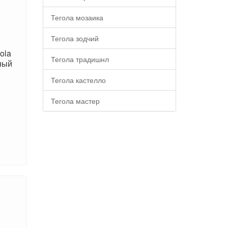
Тегола мозаика
Тегола зодчий
ola
Тегола традишнл
ный
Тегола кастелло
Тегола мастер