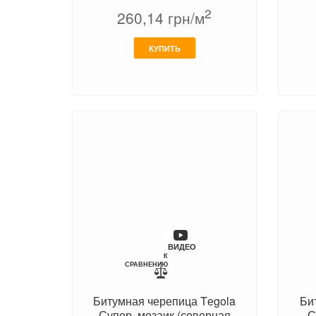
2
260,14
грн/м
КУПИТЬ
ВИДЕО
К
СРАВНЕНИЮ
Битумная черепица Tеgola
Би
Супер, мозаик (северная
С