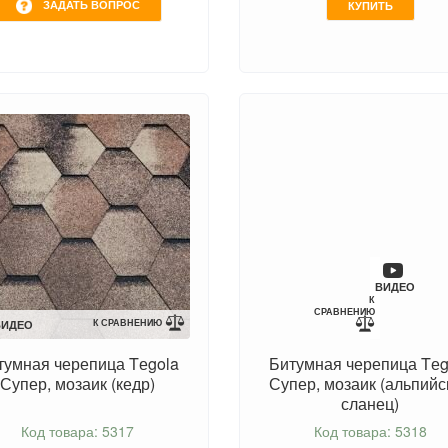
ЗАДАТЬ ВОПРОС
КУПИТЬ
ВИДЕО
К
СРАВНЕНИЮ
К СРАВНЕНИЮ
ВИДЕО
тумная черепица Tеgola
Битумная черепица Tеg
Супер, мозаик (кедр)
Супер, мозаик (альпийс
сланец)
Код товара: 5317
Код товара: 5318