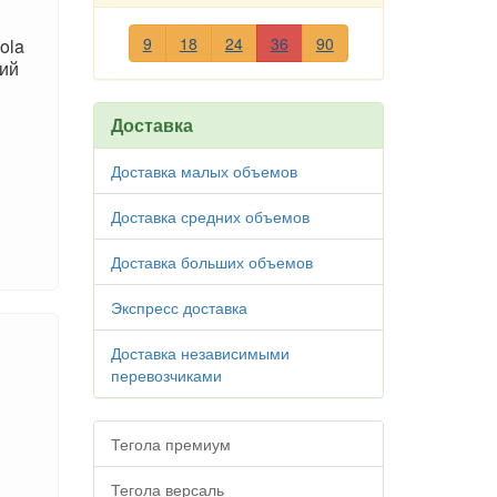
9
18
24
36
90
ola
кий
Доставка
Доставка малых объемов
Доставка средних объемов
Доставка больших объемов
Экспресс доставка
Доставка независимыми
перевозчиками
Тегола премиум
Тегола версаль