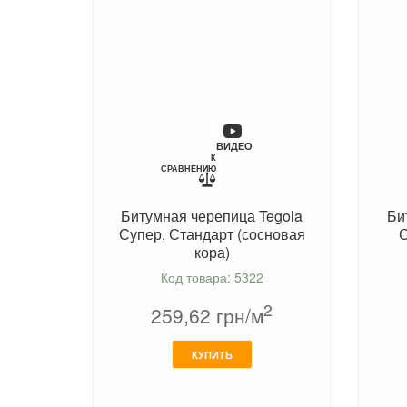
ВИДЕО
К
СРАВНЕНИЮ
Битумная черепица Tegola
Би
Супер, Стандарт (сосновая
С
кора)
Код товара: 5322
2
259,62
грн/м
КУПИТЬ