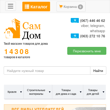
Каталог
Toggle
Корзина
0
navigation
(067) 446 46 62
viber, telegram,
whatsapp
(063) 272 10 76
Твой магазин товаров для дома
14308
Перезвонить мне
товаров в каталоге
Найти
Строительные
Товары
Товары
Кровля
материалы
для дома и сада
для детей