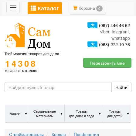
Каталог
Toggle
Корзина
0
navigation
(067) 446 46 62
viber, telegram,
whatsapp
(063) 272 10 76
Твой магазин товаров для дома
14308
Перезвонить мне
товаров в каталоге
Найти
Строительные
Товары
Товары
Кровля
материалы
для дома и сада
для детей
Стройматериалы
Кровля
Профнастил