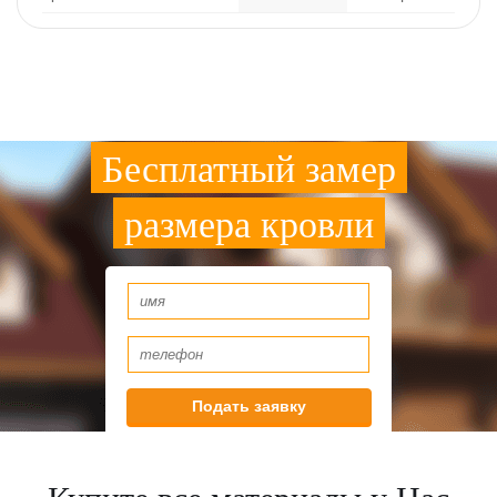
Бесплатный замер
размера кровли
Подать заявку