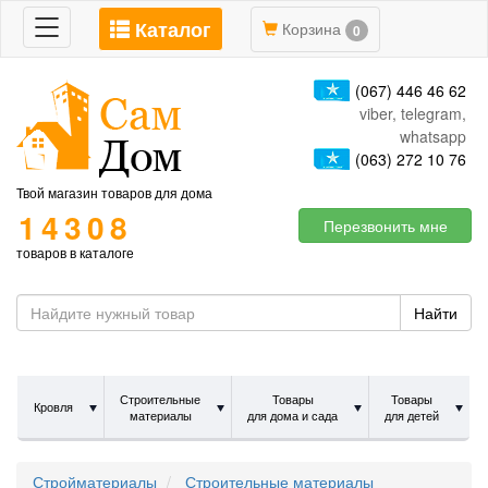
Каталог
Toggle
Корзина
0
navigation
(067) 446 46 62
viber, telegram,
whatsapp
(063) 272 10 76
Твой магазин товаров для дома
14308
Перезвонить мне
товаров в каталоге
Найти
Строительные
Товары
Товары
Кровля
материалы
для дома и сада
для детей
Стройматериалы
Строительные материалы