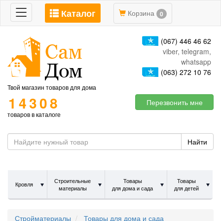
Каталог
Toggle
Корзина
0
navigation
(067) 446 46 62
viber, telegram,
whatsapp
(063) 272 10 76
Твой магазин товаров для дома
14308
Перезвонить мне
товаров в каталоге
Найти
Строительные
Товары
Товары
Кровля
материалы
для дома и сада
для детей
Стройматериалы
Товары для дома и сада