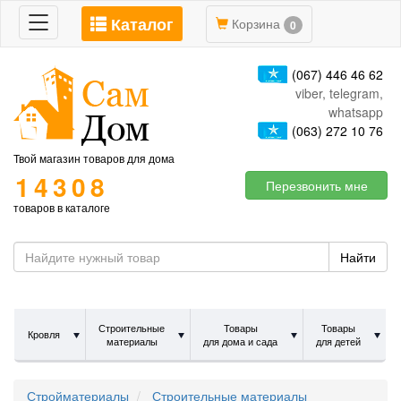
Каталог
Toggle
Корзина
0
navigation
(067) 446 46 62
viber, telegram,
whatsapp
(063) 272 10 76
Твой магазин товаров для дома
14308
Перезвонить мне
товаров в каталоге
Найти
Строительные
Товары
Товары
Кровля
материалы
для дома и сада
для детей
Стройматериалы
Строительные материалы