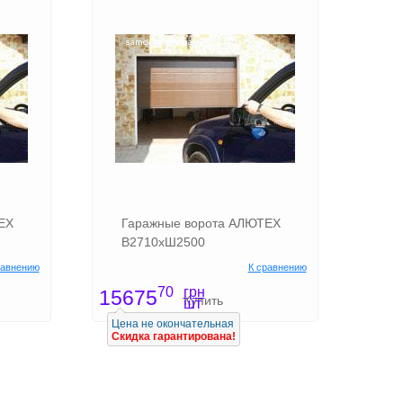
ЕХ
Гаражные ворота АЛЮТЕХ
В2710хШ2500
равнению
К сравнению
грн
70
15675
Купить
шт
Цена не окончательная
Скидка гарантирована!