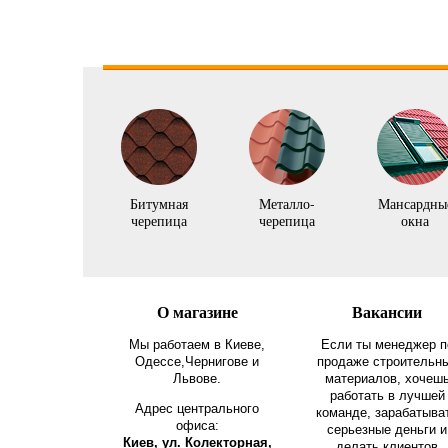
Битумная
Металло-
Мансардны
черепица
черепица
окна
О магазине
Вакансии
Мы работаем в Киеве,
Если ты менеджер п
Одессе,Чернигове и
продаже строительн
Львове.
материалов, хочеш
работать в лучшей
Адрес центрального
команде, зарабатыва
офиса:
серьезные деньги и
Киев, ул. Колекторная,
делать клиентов