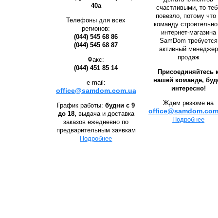
40а
счастливыми, то теб
повезло, потому что
Телефоны для всех
команду строительно
регионов:
интернет-магазина
(044) 545 68 86
SamDom требуется
(044) 545 68 87
активный менеджер
продаж
Факс:
(044) 451 85 14
Присоединяйтесь 
нашей команде, буд
e-mail:
интересно!
office@samdom.com.ua
Ждем резюме на
График работы:
будни с 9
office@samdom.com
до 18,
выдача и доставка
Подробнее
заказов ежедневно по
предварительным заявкам
Подробнее