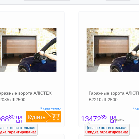
аражные ворота АЛЮТЕХ
Гаражные ворота АЛЮТ
2085хШ2500
В2210хШ2500
К сравнению
К с
грн
грн
80
Купить
35
988
13472
Купить
шт
шт
а не окончательная
Цена не окончательная
дка гарантирована!
Скидка гарантирована!