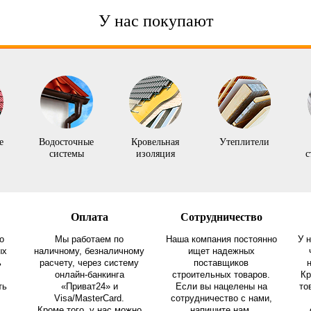
У нас покупают
е
Водосточные
Кровельная
Утеплители
системы
изоляция
с
Оплата
Сотрудничество
о
Мы работаем по
Наша компания постоянно
У 
ых
наличному, безналичному
ищет надежных
ь
расчету, через систему
поставщиков
онлайн-банкинга
строительных товаров.
Кр
ть
«Приват24» и
Если вы нацелены на
то
Visa/MasterCard.
сотрудничество с нами,
Кроме того, у нас можно
напишите нам.