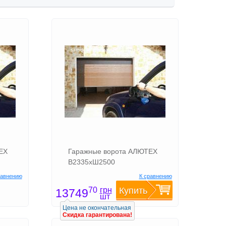
ЕХ
Гаражные ворота АЛЮТЕХ
В2335хШ2500
равнению
К сравнению
грн
70
Купить
13749
шт
Цена не окончательная
Скидка гарантирована!