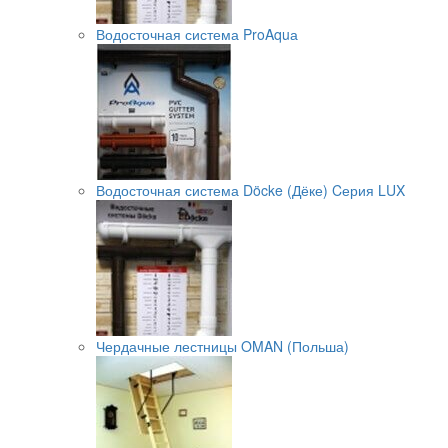
Водосточная система ProAquа
Водосточная система Döcke (Дёке) Cерия LUX
Чердачные лестницы OMAN (Польша)