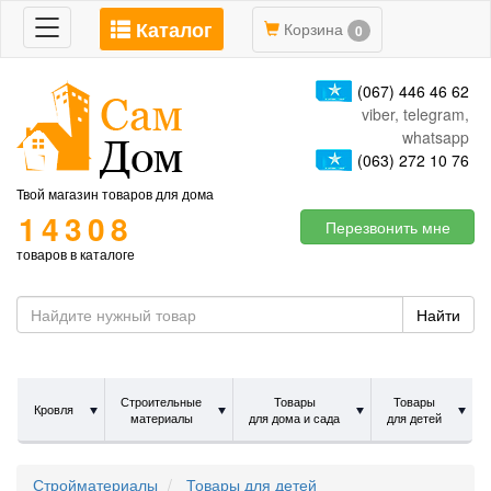
Каталог
Toggle
Корзина
0
navigation
(067) 446 46 62
viber, telegram,
whatsapp
(063) 272 10 76
Твой магазин товаров для дома
14308
Перезвонить мне
товаров в каталоге
Найти
Строительные
Товары
Товары
Кровля
материалы
для дома и сада
для детей
Стройматериалы
Товары для детей