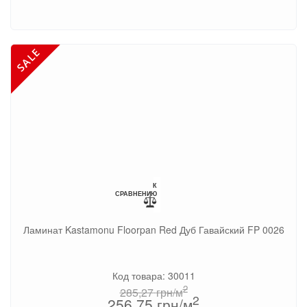
К
СРАВНЕНИЮ
Ламинат Kastamonu Floorpan Red Дуб Гавайский FP 0026
Код товара: 30011
2
285,27
грн/м
2
256,75
грн/м