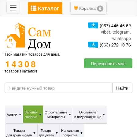
Каталог
Toggle
Корзина
0
navigation
(067) 446 46 62
viber, telegram,
whatsapp
(063) 272 10 76
Твой магазин товаров для дома
14308
Перезвонить мне
товаров в каталоге
Найти
Зеленая
Строительные
Отопление
Кровля
энергия
материалы
и водоснабжение
Товары
Товары
Напольные
для дома и сада
для детей
покрытия