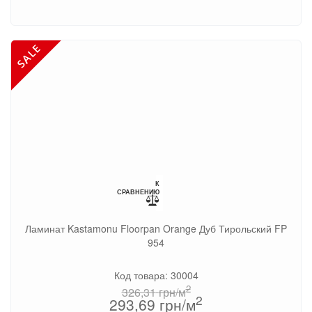
К
СРАВНЕНИЮ
Ламинат Kastamonu Floorpan Orange Дуб Тирольский FP
954
Код товара: 30004
2
326,31
грн/м
2
293,69
грн/м