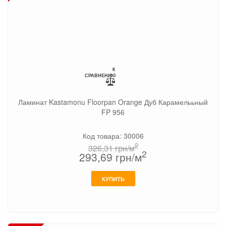
К
СРАВНЕНИЮ
Ламинат Kastamonu Floorpan Orange Дуб Карамелььный
FP 956
Код товара: 30006
2
326,31
грн/м
2
293,69
грн/м
КУПИТЬ