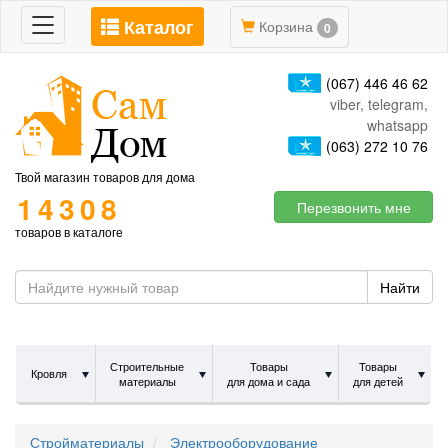
Каталог
Toggle
Корзина
0
navigation
(067) 446 46 62
viber, telegram,
whatsapp
(063) 272 10 76
Твой магазин товаров для дома
14308
Перезвонить мне
товаров в каталоге
Найти
Строительные
Товары
Товары
Кровля
материалы
для дома и сада
для детей
Стройматериалы
Электрооборудование