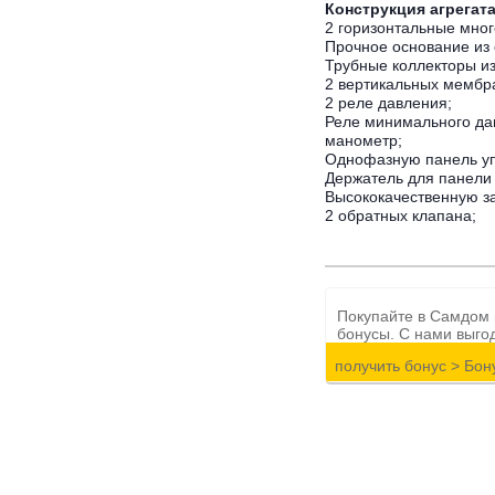
Конструкция агрегат
2
горизонтальные
мног
Прочное
основание
из
Трубные
коллекторы
и
2
вертикальных
мембр
2
реле
давления
;
Реле
минимального
да
манометр
;
Однофазную
панель
у
Держатель
для
панели
Высококачественную
з
2
обратных
клапана
;
Покупайте в Самдом 
бонусы. С нами выго
получить бонус >
Бон