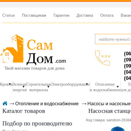
Статьи
Поставщикам
Гарантии
Доставка
Оплата
Вака
(06
(09
(09
Твой магазин товаров для дома
(04
(04
Кровля
Зеленая
Строительные
Электрооборудование
Отопление
Т
энергия
материалы
и водоснабжение
для д
Отопление и водоснабжение
Насосы и насосные
Каталог товаров
Насосная стан
Код товара: samdom-2638
Подбор по производителю