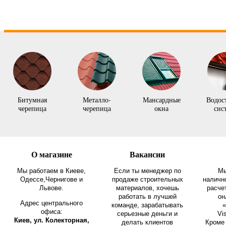
Битумная
Металло-
Мансардные
Водос
черепица
черепица
окна
сис
О магазине
Вакансии
Мы работаем в Киеве,
Если ты менеджер по
Мы
Одессе,Чернигове и
продаже строительных
наличн
Львове.
материалов, хочешь
расче
работать в лучшей
он
Адрес центрального
команде, зарабатывать
«
офиса:
серьезные деньги и
Vi
Киев, ул. Колекторная,
делать клиентов
Кроме 