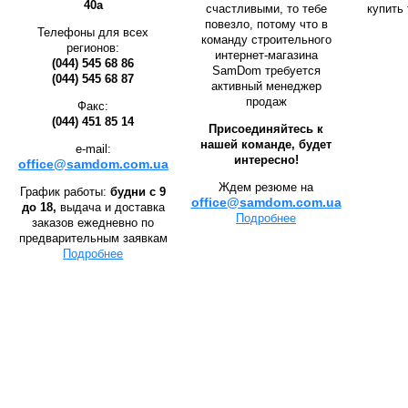
40а
счастливыми, то тебе
купить 
повезло, потому что в
Телефоны для всех
команду строительного
регионов:
интернет-магазина
(044) 545 68 86
SamDom требуется
(044) 545 68 87
активный менеджер
продаж
Факс:
(044) 451 85 14
Присоединяйтесь к
нашей команде, будет
e-mail:
интересно!
office@samdom.com.ua
Ждем резюме на
График работы:
будни с 9
office@samdom.com.u
а
до 18,
выдача и доставка
Подробнее
заказов ежедневно по
предварительным заявкам
Подробнее