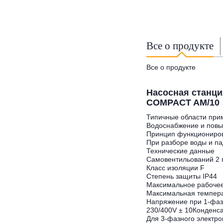
Все о продукте
Все о продукте
Насосная станци
COMPACT AM/10
Типичные
области
при
Водоснабжение
и
пов
Принцип
функциониро
При
разборе
воды
и
па
Технические
данные
Самовентильований
2
Класс
изоляции
F
Степень
защиты
IP
44
Максимальное
рабоче
Максимальная
темпер
Напряжение
при
1
-фа
230
/
400
V
±
10
Конденс
Для
3
-фазного
электро